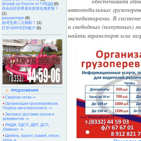
обеспечивает об
Штраф за Платон от ГИБДД
(0)
автомобильных грузоперево
你会在经济界喜欢投资在俄罗斯？
(1)
экспедиторами.
В системе
pasyaermgm
(6)
如何交易二元期权？
(1)
и свободных (попутных) 
打开与PAYEER账户
(0)
найти транспорт или загр
.
.
.
ПРЕДЛОЖЕНИЯ
•
Сварная сетка ⇒
•
Организация грузоперевозок.
Подбор автотранспорта. ⇒
•
Экспресс доставка грузов и
документов. ⇒
•
ЛМДФ, ЛДСП, ДВП, ДСП,
Ламинат. ⇒
•
Щебень, гранит, гравий, песок,
уголь ⇒