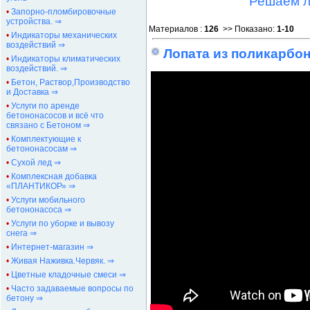
Решаем л
•
Запорно-пломбировочные
устройства. ⇒
Материалов
:
126
>> Показано
:
1-10
•
Индикаторы механических
воздействий ⇒
Лопата из поликарбо
•
Индикаторы климатических
воздействий. ⇒
•
Бетон, Раствор,Производство
и Доставка ⇒
•
Услуги по аренде
бетононасосов и всё что
связано с Бетоном ⇒
•
Комплектующие к
бетононасосам ⇒
•
Сухой лед ⇒
•
Комплексная добавка
«ПЛАНТИКОР» ⇒
•
Услуги мобильного
бетононасоса ⇒
•
Услуги по уборке и вывозу
снега ⇒
•
Интернет-магазин ⇒
•
Живая Наживка.Червяк. ⇒
•
Цветные кладочные смеси ⇒
•
Часто задаваемые вопросы по
бетону ⇒