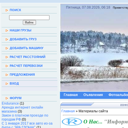
Пятница, 07.08.2026, 06:18
Приветств
ПОИСК
НАШИ ГРУЗЫ
ДОБАВИТЬ ГРУЗ
ДОБАВИТЬ МАШИНУ
РАСЧЕТ РАССТОЯНИЙ
РАСЧЕТ ПЕРЕВОЗКИ
ПРЕДЛОЖЕНИЯ
ВХОД
Главная
Оъявления
Фотоальб
ФОРУМ
Endurance
(1)
ИНФО
Аренда интернет онлайн
Главная
»
Материалы сайта
магазина
(3)
Закон о платном проезде по
городам РФ
(0)
О Нас...
"Информ
С 1 января 2017 все авто из-за
бугра с ЭРА ГЛОНАС
(1)