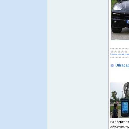
Новости автом
Ultraca
на электро
обратились