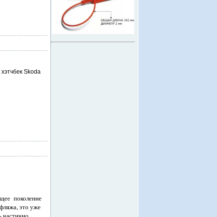
хэтчбек Skoda
ющее поколение
фляжа, это уже
ь частично