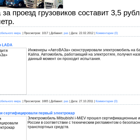
 за проезд грузовиков составит 3,5 рубл
етр.
обильного мира.
|
Просмотров:
1017
|
Добавил:
pas
|
Дата:
22.02.2012
|
Комментарии (0)
о LADA
Инженеры «АвтоВАЗа» сконструировали электромобиль на б
Kalina. Автомобиль, работающий на электротяге, получил назв
данный момент он проходит испытания.
обильного мира.
|
Просмотров:
1665
|
Добавил:
pas
|
Дата:
27.10.2011
|
Комментарии (0)
ии сертифицировали первый электрокар
Электромобиль Mitsubishi i-MiEV прошел сертификационные 
России в соответствии с техническим регламентом о безопасн
транспортных средств.