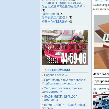
Штраф за Платон от ГИБДД
(0)
экспедитора
你会在经济界喜欢投资在俄罗斯？
позволяет п
(1)
pasyaermgm
(6)
如何交易二元期权？
(1)
打开与PAYEER账户
(0)
.
.
.
ПРЕДЛОЖЕНИЯ
Материалов
•
Сварная сетка ⇒
•
Организация грузоперевозок.
Сортироват
Подбор автотранспорта. ⇒
•
Экспресс доставка грузов и
Плата з
документов. ⇒
•
ЛМДФ, ЛДСП, ДВП, ДСП,
Ламинат. ⇒
•
Щебень, гранит, гравий, песок,
уголь ⇒