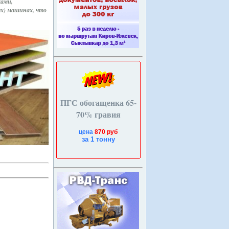
ками,
ых) машинах, что
ПГС обогащенка 65-
70% гравия
цена
870 руб
за 1 тонну