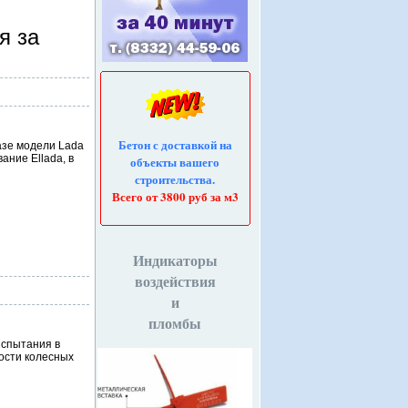
я за
Бетон с доставкой на
азе модели Lada
ание Ellada, в
объекты вашего
строительства.
Всего от 3800 руб за м3
Индикаторы
воздействия
и
пломбы
испытания в
ости колесных