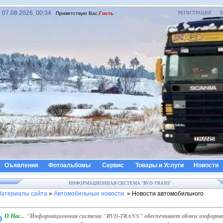
 07.08.2026, 00:34
Приветствую Вас
,
Гость
·
РЕГИСТРАЦИЯ
В
Оъявления
Фотоальбомы
Сервис
Товары и Услуги
Новости
ИНФОРМАЦИОННАЯ СИСТЕМА "RVD-TRANS"
атериалы сайта
»
Автомобильные новости.
» Новости автомобильного
О Нас...
"Информационная система "RVD-TRANS"
обеспечивает обмен информ