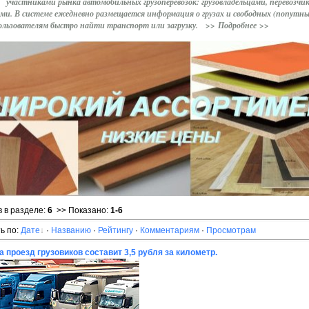
участниками рынка
автомобильных грузоперевозок: грузовладельцами, перевозчи
ми.
В системе ежедневно размещается информация о грузах и свободных (попутн
ользователям быстро
найти транспорт или загрузку.
>> Подробнее >>
 в разделе
:
6
>> Показано
:
1-6
ь по
:
Дате
·
Названию
·
Рейтингу
·
Комментариям
·
Просмотрам
а проезд грузовиков составит 3,5 рубля за километр.