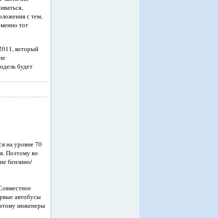
иваться,
оложения с тем,
именно тот
 2011, который
не
одель будет
я на уровне 70
я. Поэтому во
не бензино/
 Совместное
ервые автобусы
Поэтому инженеры