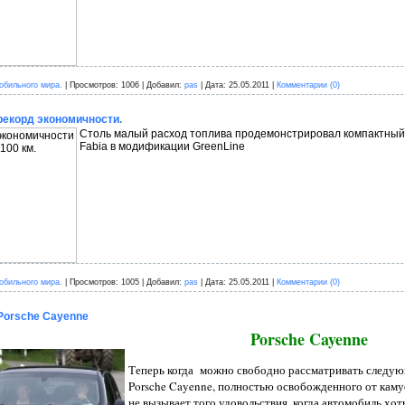
обильного мира.
|
Просмотров:
1006
|
Добавил:
pas
|
Дата:
25.05.2011
|
Комментарии (0)
екорд экономичности.
Столь малый расход топлива продемонстрировал компактный 
Fabia в модификации GreenLine
обильного мира.
|
Просмотров:
1005
|
Добавил:
pas
|
Дата:
25.05.2011
|
Комментарии (0)
Porsche Cayenne
Porsche Cayenne
Теперь когда можно свободно рассматривать следу
Porsche Cayenne, полностью освобожденного от каму
не вызывает того удовольствия, когда автомобиль хот