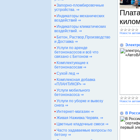
•
Запорно-пломбировочные
устройства. ⇒
Плата
•
Индикаторы механических
килом
воздействий ⇒
•
Индикаторы климатических
воздействий. ⇒
Новости автом
•
Бетон, Раствор,Производство
и Доставка ⇒
Электр
•
Услуги по аренде
бетононасосов и всё что
связано с Бетоном ⇒
•
Комплектующие к
бетононасосам ⇒
•
Сухой лед ⇒
•
Комплексная добавка
«ПЛАНТИКОР» ⇒
•
Услуги мобильного
бетононасоса ⇒
•
Услуги по уборке и вывозу
Новости автом
снега ⇒
•
Интернет-магазин ⇒
В Росс
•
Живая Наживка.Червяк. ⇒
•
Цветные кладочные смеси ⇒
•
Часто задаваемые вопросы по
бетону ⇒