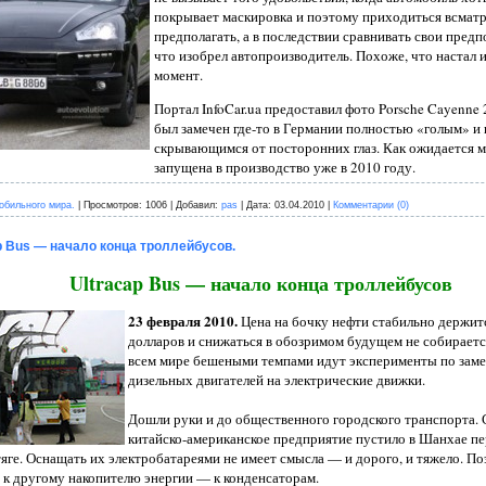
покрывает маскировка и поэтому приходиться всматр
предполагать, а в последствии сравнивать свои предп
что изобрел автопроизводитель. Похоже, что настал 
момент.
Портал InfoCar.ua предоставил фото Porsche Cayenne
был замечен где-то в Германии полностью «голым» и 
скрывающимся от посторонних глаз. Как ожидается м
запущена в производство уже в 2010 году.
обильного мира.
|
Просмотров:
1006
|
Добавил:
pas
|
Дата:
03.04.2010
|
Комментарии (0)
p Bus — начало конца троллейбусов.
Ultracap Bus — начало конца троллейбусов
23 февраля 2010.
Цена на бочку нефти стабильно держитс
долларов и снижаться в обозримом будущем не собираетс
всем мире бешеными темпами идут эксперименты по заме
дизельных двигателей на электрические движки.
Дошли руки и до общественного городского транспорта.
китайско-американское предприятие пустило в Шанхае п
тяге. Оснащать их электробатареями не имеет смысла — и дорого, и тяжело. 
 к другому накопителю энергии — к конденсаторам.