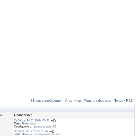
[
Новые сообщения
·
Участники
·
Правила форума
·
Поиск
·
RSS
]
ты
Обновления
Суббота, 14.02.2026, 06:21
Тема:
Endurance
Сообщение от:
justincocornish65
Четверг, 22.12.2016, 23:37
Тема:
Закон о платном проезде по г...