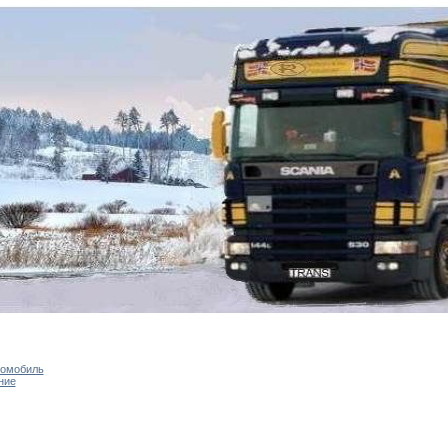
томобиль
ние