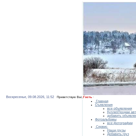
Воскресенье, 09.08.2026, 11:52
Приветствую Вас
,
Гость
·
Главная
Оъявления
все объявления
Куплю\Продам ав
добавить объявле
Фотоальбомы
все фотографии
Сервис
Наши грузы
Добавить груз