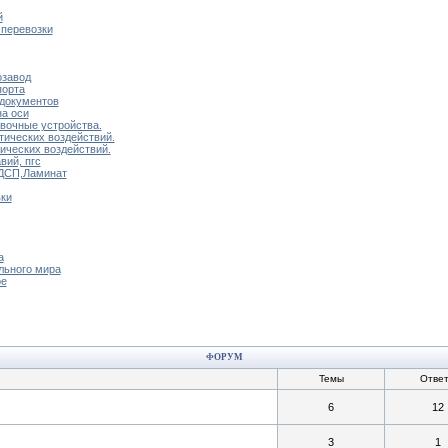
й
 перевозки
озавод
порта
 документов
на оси
вочные устройства.
тических воздействий.
ических воздействий.
вий, пгс
ДСП,Ламинат
ки
а
льного мира
ое
ФОРУМ
Темы
Отве
6
12
3
1