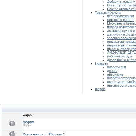
Добавить машину
Расчет расстояни
Расчет стоимости
Товары и Услуги
все предложения
бетонные работы
Мобильный бетон
подбор автотранс
доставка грузов и
Датчики нагрузки 
запорно-пломбиро
индикаторы клима
индикаторы механ
щебень, песок, гра
ЛМДФ,ЛДСП,ДВП,
рабочая одежда
деревянные бытов
Новости
новости дня
дороги
автожизнь
новости автопром
новости автомоби
автоновости.разн
Форум
Форум
форум
Форум
Все новости о "Платоне"