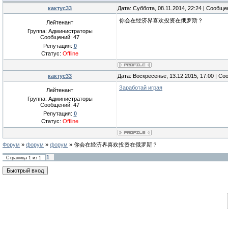
кактус33
Дата: Суббота, 08.11.2014, 22:24 | Сообщ
你会在经济界喜欢投资在俄罗斯？
Лейтенант
Группа: Администраторы
Сообщений:
47
Репутация:
0
Статус:
Offline
кактус33
Дата: Воскресенье, 13.12.2015, 17:00 | С
Заработай играя
Лейтенант
Группа: Администраторы
Сообщений:
47
Репутация:
0
Статус:
Offline
Форум
»
форум
»
форум
»
你会在经济界喜欢投资在俄罗斯？
1
Страница
1
из
1