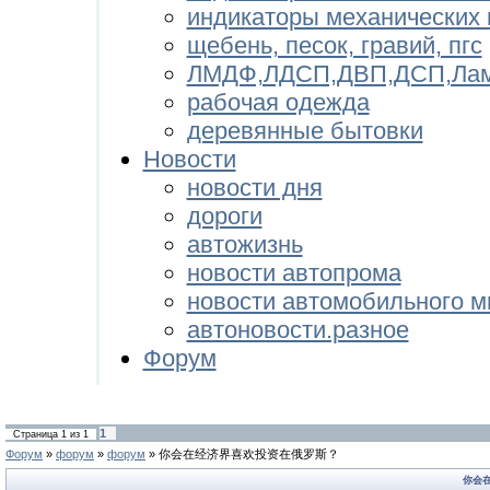
индикаторы механических 
щебень, песок, гравий, пгс
ЛМДФ,ЛДСП,ДВП,ДСП,Лам
рабочая одежда
деревянные бытовки
Новости
новости дня
дороги
автожизнь
новости автопрома
новости автомобильного м
автоновости.разное
Форум
1
Страница
1
из
1
Форум
»
форум
»
форум
»
你会在经济界喜欢投资在俄罗斯？
你会