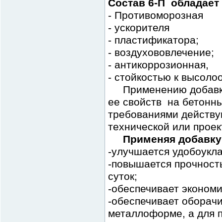
Состав 6-П обладае
-
Противоморозная
- ускорителя
- пластификатора;
- воздухововлечение;
- антикоррозионная,
- стойкостью к высол
Применению добавки
ее свойств на бетонны
требованиями действу
технической или проек
Применяя добавку
-улучшается удобоукл
-повышается прочность
суток;
-обеспечивает эконом
-обеспечивает оборачи
металлоформе, а для 