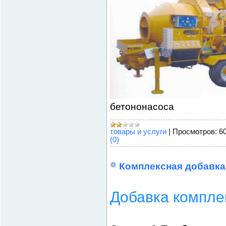
бетононасоса
товары и услуги
|
Просмотров:
6
(0)
Комплексная добавк
Добавка компл