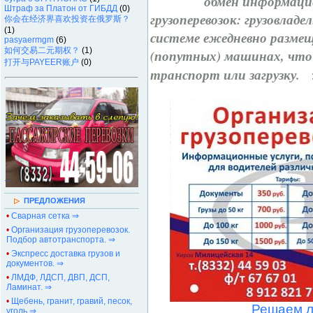
обмен информаци
Штраф за Платон от ГИБДД
(0)
грузоперевозок: грузовлад
你会在经济界喜欢投资在俄罗斯？
(1)
системе ежедневно размещ
pasyaermgm
(6)
如何交易二元期权？
(1)
(попутных) машинах, что
打开与PAYEER账户
(0)
транспорт или загрузку.
>
.
.
.
ПРЕДЛОЖЕНИЯ
•
Сварная сетка ⇒
•
Организация грузоперевозок.
Подбор автотранспорта. ⇒
•
Экспресс доставка грузов и
документов. ⇒
•
ЛМДФ, ЛДСП, ДВП, ДСП,
Ламинат. ⇒
•
Щебень, гранит, гравий, песок,
Решаем л
уголь ⇒