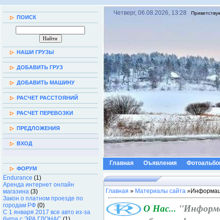
Четверг, 06.08.2026, 13:28
Приветству
ПОИСК
НАШИ ГРУЗЫ
ДОБАВИТЬ ГРУЗ
ДОБАВИТЬ МАШИНУ
РАСЧЕТ РАССТОЯНИЙ
РАСЧЕТ ПЕРЕВОЗКИ
ПРЕДЛОЖЕНИЯ
ВХОД
Главная
Оъявления
Фотоальб
ФОРУМ
Endurance
(1)
Аренда интернет онлайн
Главная
»
Материалы сайта
»Информац
магазина
(3)
Закон о платном проезде по
городам РФ
(0)
О Нас...
"Информ
С 1 января 2017 все авто из-за
бугра с ЭРА ГЛОНАС
(1)