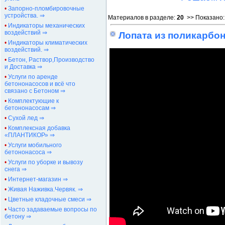
•
Запорно-пломбировочные
устройства. ⇒
Материалов в разделе
:
20
>> Показано
•
Индикаторы механических
воздействий ⇒
Лопата из поликарбо
•
Индикаторы климатических
воздействий. ⇒
•
Бетон, Раствор,Производство
и Доставка ⇒
•
Услуги по аренде
бетононасосов и всё что
связано с Бетоном ⇒
•
Комплектующие к
бетононасосам ⇒
•
Сухой лед ⇒
•
Комплексная добавка
«ПЛАНТИКОР» ⇒
•
Услуги мобильного
бетононасоса ⇒
•
Услуги по уборке и вывозу
снега ⇒
•
Интернет-магазин ⇒
•
Живая Наживка.Червяк. ⇒
•
Цветные кладочные смеси ⇒
•
Часто задаваемые вопросы по
бетону ⇒