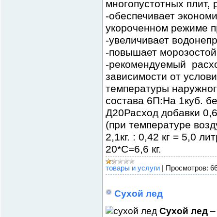
многопустотных плит, 
-обеспечивает эконом
укороченном режиме п
-увеличивает водонепр
-повышает морозостойк
-рекомендуемый расход
зависимости от услов
температуры наружног
состава 6П:На 1куб. б
Д20Расход добавки 0,
(при температуре возду
2,1кг. : 0,42 кг = 5,0 
20*С=6,6 кг.
товары и услуги
|
Просмотров:
6
Сухой лед
Сухой лед
–