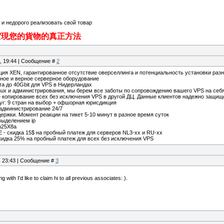
и недорого реализовать свой товар
實現您的貨物的真正方法
4, 19:44 | Сообщение #
2
ция XEN, гарантированное отсутствие оверселлинга и потенциальность установки раз
тное и верное серверное оборудование
а до 40Gbit для VPS в Нидерландах
inux и администрирования, мы берем все заботы по сопровождению вашего VPS на себ
 копирование всех без исключения VPS в другой ДЦ. Данные клиентов надежно защищ
уг: 9 стран на выбор + офшорная юрисдикция
 администрирование 24/7
держки. Момент реакции на тикет 5-10 минут в разное время суток
выделением ip
/n25X8a
скидка 15$ на пробный платеж для серверов NL3-xx и RU-xx
дка 25% на пробный платеж для всех без исключения VPS
, 23:43 | Сообщение #
3
 with I'd like to claim hi to all previous associates: ).