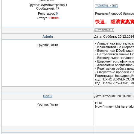
Группа: Администраторы
互聯網線上商店
Сообщений:
47
Репутация:
0
Реальный способ быстро 
Статус:
Offline
快速、 經濟實惠
Admin
Дата: Суббота, 20.12.201
- Аппаратная виртуализа
Группа: Гости
- Исключительно скорос
- Бесплатная DDoS защит
- Не требуется знание L
- Еженедельное запасное
- Широкая география усл
- Абсолютно бесплатное
- Реактивная работа под
- Отсутствие проблем с 
Регистрация http://goo.gl
код TEXNOSERVERCODE - 
код TEXNOVPSCODE - ски
DanSl
Дата: Вторник, 20.01.2015
Hi all
Группа: Гости
Now i'm nev right here, along