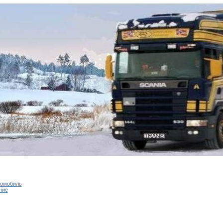
томобиль
ние