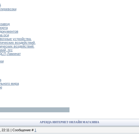
й
 перевозки
озавод
порта
 документов
на оси
вочные устройства.
тических воздействий.
ических воздействий.
вий, пгс
ДСП,Ламинат
ки
а
льного мира
ое
АРЕНДА ИНТЕРНЕТ ОНЛАЙН МАГАЗИНА
, 22:11 | Сообщение #
1