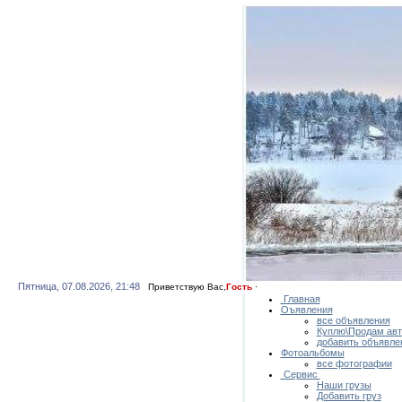
Пятница, 07.08.2026, 21:48
Приветствую Вас
,
Гость
·
Главная
Оъявления
все объявления
Куплю\Продам ав
добавить объявле
Фотоальбомы
все фотографии
Сервис
Наши грузы
Добавить груз