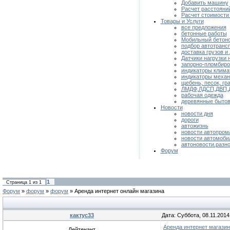
Добавить машину
Расчет расстояни
Расчет стоимости
Товары и Услуги
все предложения
бетонные работы
Мобильный бетон
подбор автотранс
доставка грузов и
Датчики нагрузки 
запорно-пломбиро
индикаторы клима
индикаторы механ
щебень, песок, гра
ЛМДФ,ЛДСП,ДВП,
рабочая одежда
деревянные бытов
Новости
новости дня
дороги
автожизнь
новости автопром
новости автомоби
автоновости.разн
Форум
1
Страница
1
из
1
Форум
»
форум
»
форум
»
Аренда интернет онлайн магазина
кактус33
Дата: Суббота, 08.11.2014
Аренда интернет магазин
Лейтенант